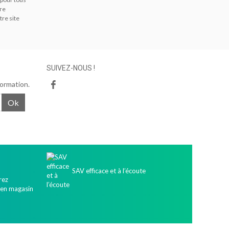
tre
tre site
SUIVEZ-NOUS !
formation.
Ok
SAV efficace et à l’écoute
rez
 en magasin