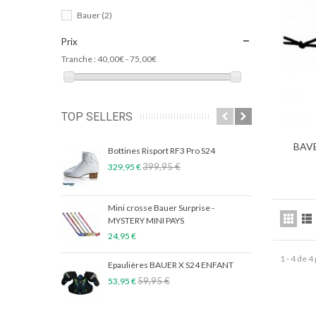
Bauer
(2)
Prix
Tranche :
40,00€ - 75,00€
TOP SELLERS
BAV
Bottines Risport RF3 Pro S24
CRO
399,95 €
329,95 €
239,
Mini crosse Bauer Surprise -
Seme
MYSTERY MINI PAYS
69,9
24,95 €
1 - 4 de 4
Epaulières BAUER X S24 ENFANT
Pack
Blan
59,95 €
53,95 €
149,