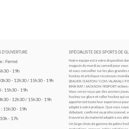
S D'OUVERTURE
SPÉCIALISTE DES SPORTS DE GL
Notre équipe est à votre disposition da
 : Fermé
magasin du mardi au samedi pour vous
15h30 - 19h
et vous conseiller sur les plus grande
hockey et artistique reconnues mondi
10h30 - 12h30 / 15h30 - 19h
(BAUER / EASTON / CCM / ALAKALI / FI
RINK RAT / JACKSON / RISPORT et bien 
 : 15h30 - 19h
Vous serez reçus par des anciens joue
hockey sur glace et roller hockey qui v
10h30 - 12h30 / 15h30 - 19h
apporteront toute leur experience pour
adapté à votre pratique. Que vous soye
 : 15h30 - 19h
débutant, confirmé ou professionnel, 
trouverez du materiel adapté a vos atte
 10h - 17h
Un large choix de gamme de patins hock
protections, crosses, patins artistiques