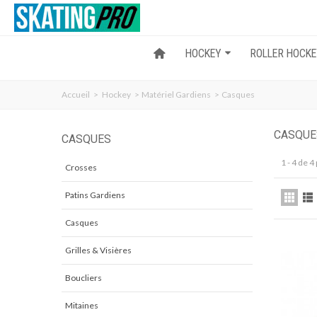
HOCKEY
ROLLER HOCK
Accueil
>
Hockey
>
Matériel Gardiens
>
Casques
CASQU
CASQUES
1 - 4 de 4
Crosses
Patins Gardiens
Casques
Grilles & Visières
Boucliers
Mitaines