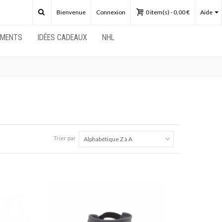
Bienvenue
Connexion
0
item(s)
-
0,00 €
Aide
EMENTS
IDÉES CADEAUX
NHL
Trier par
Alphabétique Z à A