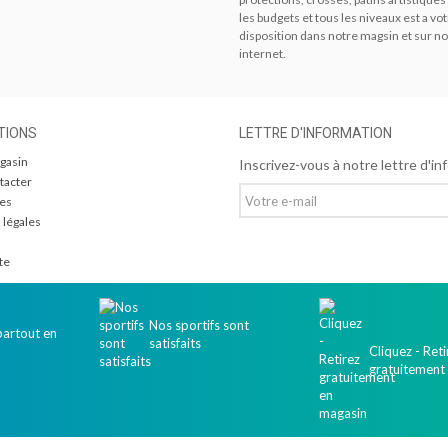
les budgets et tous les niveaux est a vo
disposition dans notre magsin et sur no
internet.
TIONS
LETTRE D'INFORMATION
gasin
Inscrivez-vous à notre lettre d'in
tacter
res
 légales
te
Nos sportifs sont
partout en
satisfaits
Cliquez - Reti
gratuitement