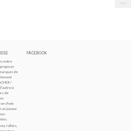
Haut
ISSE
FACEBOOK
ns notre
 proposer
s marques de
alement
SCHER /
d’autres).
urs de
ous
 un choix
z un joueur
vous
ntes.
ey, rollers,
 pour tous