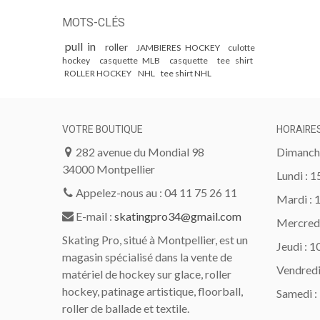
MOTS-CLÉS
pull in
roller
JAMBIERES HOCKEY
culotte
hockey
casquette MLB
casquette
tee shirt
ROLLER HOCKEY
NHL
tee shirt NHL
VOTRE BOUTIQUE
HORAIRE
282 avenue du Mondial 98
Dimanche
34000 Montpellier
Lundi : 
Appelez-nous au : 04 11 75 26 11
Mardi : 
E-mail :
skatingpro34@gmail.com
Mercredi
Skating Pro, situé à Montpellier, est un
Jeudi : 
magasin spécialisé dans la vente de
Vendredi
matériel de hockey sur glace, roller
hockey, patinage artistique, floorball,
Samedi :
roller de ballade et textile.