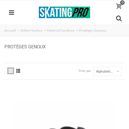
0
Accueil
>
Roller Hockey
>
Matériel Gardiens
>
Protèges Genoux
PROTÈGES GENOUX
Trier par
Alphabétique Z à A