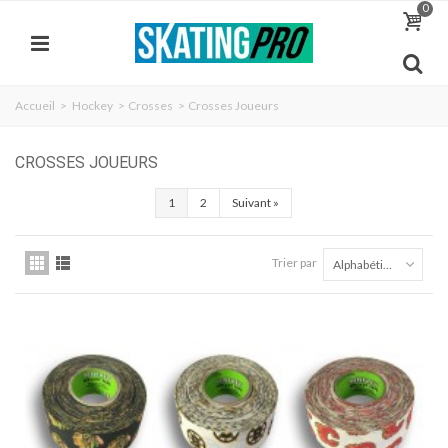
0
Accueil
>
Hockey
>
Crosses
>
Crosses Joueurs
CROSSES JOUEURS
1
2
Suivant
»
Trier par
Alphabétique Z à A