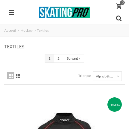
0
Accueil
>
Hockey
>
Textiles
TEXTILES
1
2
Suivant
»
Trier par
Alphabétique Z à A
PROMO