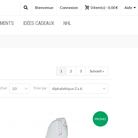
Bienvenue
Connexion
0
item(s)
-
0,00 €
Aide
EMENTS
IDÉES CADEAUX
NHL
1
2
3
Suivant
»
icher
Trier par
20
Alphabétique Z à A
PROMO