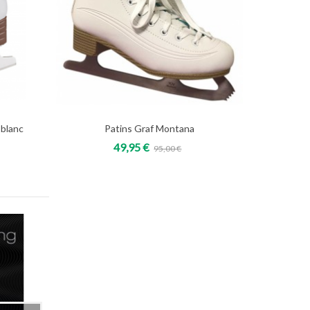
blanc
Patins Graf Montana
Add to cart
49,95 €
95,00 €