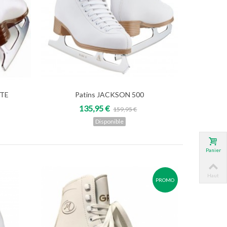
STE
Patins JACKSON 500
Voir
135,95 €
159,95 €
Disponible
Panier
Haut
PROMO