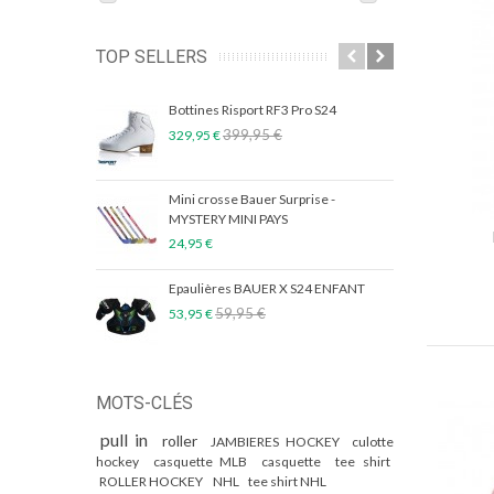
TOP SELLERS
Bottines Risport RF3 Pro S24
CRO
399,95 €
329,95 €
239,
Mini crosse Bauer Surprise -
Seme
MYSTERY MINI PAYS
69,9
24,95 €
Epaulières BAUER X S24 ENFANT
Pack
Blan
59,95 €
53,95 €
149,
MOTS-CLÉS
pull in
roller
JAMBIERES HOCKEY
culotte
hockey
casquette MLB
casquette
tee shirt
ROLLER HOCKEY
NHL
tee shirt NHL