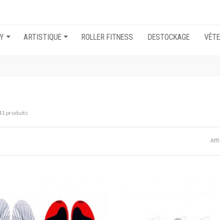
EY
ARTISTIQUE
ROLLER FITNESS
DESTOCKAGE
VÊT
 41 produits
Aff