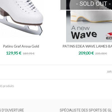
- SOLD OUT -
Patins Graf Arosa Gold
PATINS EDEA WAVE LAMES 
Add to cart
Voir
129,95 €
209,00 €
189,95 €
235,00 €
Aff
 41 produits
S D'OUVERTURE
SPÉCIALISTE DES SPORTS DE GL