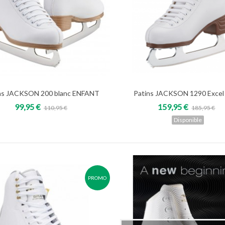
ns JACKSON 200 blanc ENFANT
Patins JACKSON 1290 Excel 
Add to cart
Voir
99,95 €
159,95 €
110,95 €
185,95 €
Disponible
PROMO