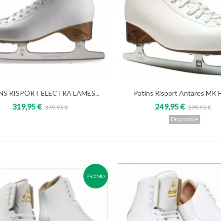
NS RISPORT ELECTRA LAMES...
Patins Risport Antares MK F
Add to cart
Voir
319,95 €
249,95 €
379,95 €
299,95 €
Disponible
PROMO