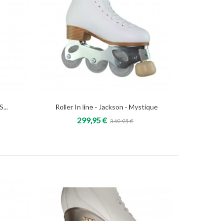
...
Roller In line - Jackson - Mystique
Add to cart
299,95 €
349,95 €