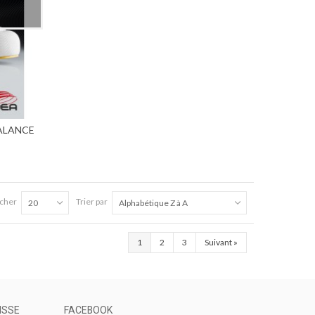
BALANCE
icher
Trier par
20
Alphabétique Z à A
1
2
3
Suivant
»
ISSE
FACEBOOK