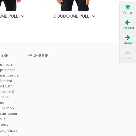
Panier
NE PULL IN
DOUDOUNE PULL IN
Bottes 
ter au panier
SIBLE...
REVERSIBLE SANS...
Précédent
Suivant
ISSE
FACEBOOK
Haut
ns notre
 proposer
s marques de
alement
SCHER /
d’autres).
urs de
ous
 un choix
z un joueur
vous
ntes.
ey, rollers,