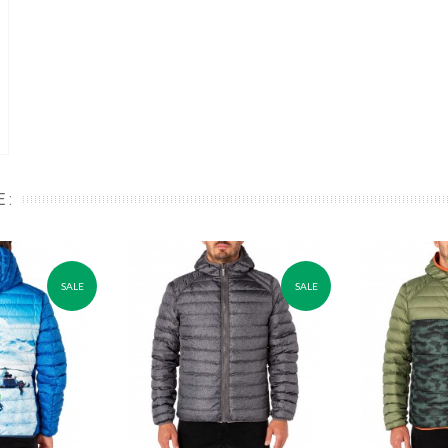
 :
SALE
SALE