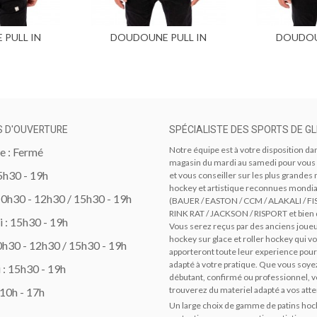
PULL IN
DOUDOUNE PULL IN
DOUDOU
 au panier
Ajouter au panier
Ajou
 HELISKI
REVERSIBLE...
REVER
S D'OUVERTURE
SPÉCIALISTE DES SPORTS DE GL
Notre équipe est à votre disposition da
 : Fermé
magasin du mardi au samedi pour vous
15h30 - 19h
et vous conseiller sur les plus grande
hockey et artistique reconnues mondi
10h30 - 12h30 / 15h30 - 19h
(BAUER / EASTON / CCM / ALAKALI / FI
RINK RAT / JACKSON / RISPORT et bien 
 : 15h30 - 19h
Vous serez reçus par des anciens joue
hockey sur glace et roller hockey qui v
10h30 - 12h30 / 15h30 - 19h
apporteront toute leur experience pour
adapté à votre pratique. Que vous soye
 : 15h30 - 19h
débutant, confirmé ou professionnel, 
trouverez du materiel adapté a vos atte
 10h - 17h
Un large choix de gamme de patins hock