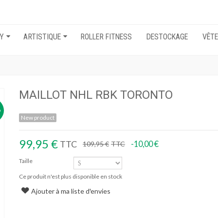
EY
ARTISTIQUE
ROLLER FITNESS
DESTOCKAGE
VÊT
MAILLOT NHL RBK TORONTO
O
New product
99,95 €
TTC
-10,00 €
109,95 €
TTC
Taille
Ce produit n'est plus disponible en stock
Ajouter à ma liste d'envies