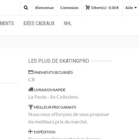
Bienvenue
Connexion
0
item(s)
-
0,00 €
Aide
EMENTS
IDÉES CADEAUX
NHL
LES PLUS DE SKATINGPRO
PAIEMENTS SECURISÉS
CB
LIVRAISON RAPIDE
La Poste - So Colissimo.
MEILLEUR PRIX GARANTI
Nous nous efforçons de vous proposer
les meilleurs prix du marché.
EXPÉDITION
Nous expedions partout en France.