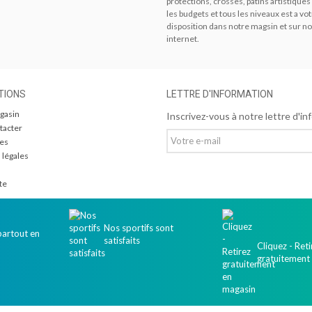
protections, crosses, patins artistiques
les budgets et tous les niveaux est a vo
disposition dans notre magsin et sur no
internet.
TIONS
LETTRE D'INFORMATION
gasin
Inscrivez-vous à notre lettre d'in
tacter
res
 légales
te
Nos sportifs sont
partout en
satisfaits
Cliquez - Reti
gratuitement