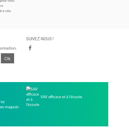
 pour tous
tre
tre site
SUIVEZ-NOUS !
formation.
Ok
SAV efficace et à l’écoute
rez
 en magasin