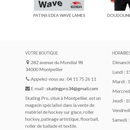
PATINS EDEA WAVE LAMES
DOUDOUNE 
Ajouter
BALANCE
REVERSIBLE
VOTRE BOUTIQUE
HORAIRE
282 avenue du Mondial 98
Dimanche
34000 Montpellier
Lundi : 
Appelez-nous au : 04 11 75 26 11
Mardi : 
E-mail :
skatingpro34@gmail.com
Mercredi
Skating Pro, situé à Montpellier, est un
Jeudi : 
magasin spécialisé dans la vente de
Vendredi
matériel de hockey sur glace, roller
hockey, patinage artistique, floorball,
Samedi :
roller de ballade et textile.