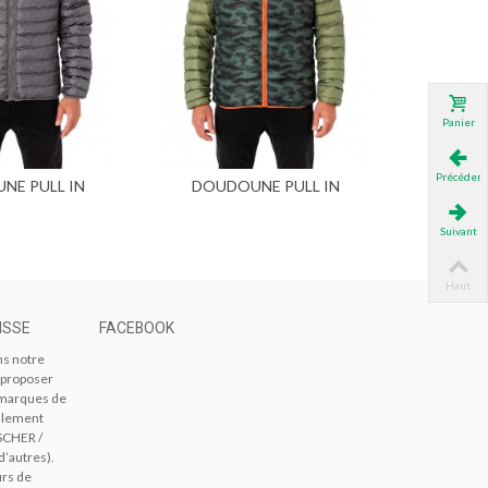
Panier
Précédent
NE PULL IN
DOUDOUNE PULL IN
Bottes 
ter au panier
Ajouter au panier
SIBLE...
REVERSIBLE...
Suivant
Haut
ISSE
FACEBOOK
ns notre
 proposer
s marques de
alement
SCHER /
d’autres).
urs de