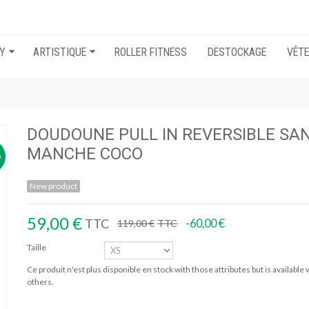
EY
ARTISTIQUE
ROLLER FITNESS
DESTOCKAGE
VÊT
O
DOUDOUNE PULL IN REVERSIBLE SA
MANCHE COCO
O
New product
59,00 €
TTC
-60,00 €
119,00 €
TTC
Taille
Ce produit n'est plus disponible en stock with those attributes but is available 
others.