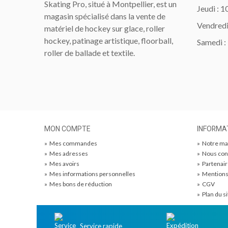
Skating Pro, situé à Montpellier, est un
Jeudi : 
magasin spécialisé dans la vente de
Vendredi
matériel de hockey sur glace, roller
hockey, patinage artistique, floorball,
Samedi :
roller de ballade et textile.
MON COMPTE
INFORMA
»
Mes commandes
»
Notre ma
»
Mes adresses
»
Nous con
»
Mes avoirs
»
Partenai
»
Mes informations personnelles
»
Mentions
»
Mes bons de réduction
»
CGV
»
Plan du si
Service rapide