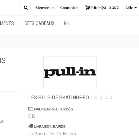
Bienvenue
Connexion
0
item(s)
-
0,00 €
Aide
EMENTS
IDÉES CADEAUX
NHL
NS
LES PLUS DE SKATINGPRO
PAIEMENTS SECURISÉS
CB
with
LIVRAISON RAPIDE
La Poste - So Colissimo.