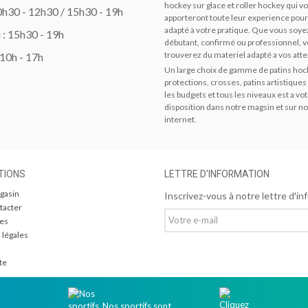
hockey sur glace et roller hockey qui v
10h30 - 12h30 / 15h30 - 19h
apporteront toute leur experience pour
adapté à votre pratique. Que vous soye
 : 15h30 - 19h
débutant, confirmé ou professionnel, 
trouverez du materiel adapté a vos atte
 10h - 17h
Un large choix de gamme de patins hock
protections, crosses, patins artistiques
les budgets et tous les niveaux est a vo
disposition dans notre magsin et sur no
internet.
TIONS
LETTRE D'INFORMATION
gasin
Inscrivez-vous à notre lettre d'in
tacter
res
 légales
te
Nos sportifs sont