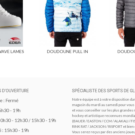
WAVE LAMES
DOUDOUNE PULL IN
DOUDOU
Ajouter au panier
Ajou
NCE
REVERSIBLE HELISKI
REVER
S D'OUVERTURE
SPÉCIALISTE DES SPORTS DE GL
Notre équipe est à votre disposition da
 : Fermé
magasin du mardi au samedi pour vous
15h30 - 19h
et vous conseiller sur les plus grande
hockey et artistique reconnues mondi
10h30 - 12h30 / 15h30 - 19h
(BAUER / EASTON / CCM / ALAKALI / FI
RINK RAT / JACKSON / RISPORT et bien 
 : 15h30 - 19h
Vous serez reçus par des anciens joue