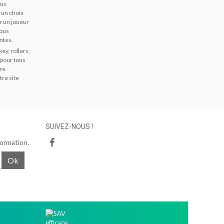
ous
 un choix
z un joueur
vous
ntes.
ey, rollers,
 pour tous
tre
tre site
SUIVEZ-NOUS !
formation.
Ok